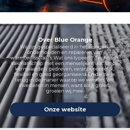
Over Blue Orange
Wij zijn gespecialiseerd in het reinigen, 
onderhouden en repareren van 
warmtewisselaars. Wat ons typeert? Technisch 
vakmanschap met een menselijke maat. Onze 
kernwaarden: gedreven, verantwoordelijk, 
flexibel en goed georganiseerd En die zie je 
terug in de manier waarop we werken. We 
investeren in mensen, want als jij groeit, 
groeien wij mee.
Onze website