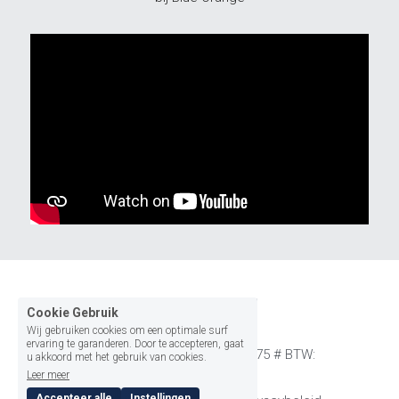
Cookie Gebruik
Wij gebruiken cookies om een optimale surf
ervaring te garanderen. Door te accepteren, gaat
MVP Solutions # KVK: 61374075 # BTW: 
u akkoord met het gebruik van cookies.
NL180554256B01
Leer meer
Accepteer alle
Instellingen