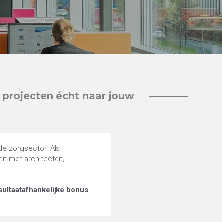
rojecten écht naar jouw 
werk je aan innovatieve en duurzame projecten in de zorgsector. Als 
en met architecten, 
sultaatafhankelijke bonus
. 