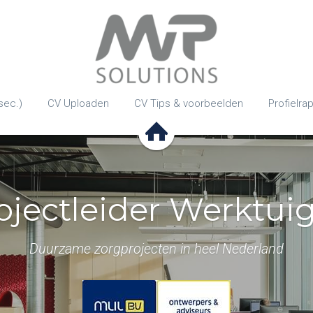
sec.)
CV Uploaden
CV Tips & voorbeelden
Profielra
rojectleider Werkt
Duurzame zorgprojecten in heel Nederland