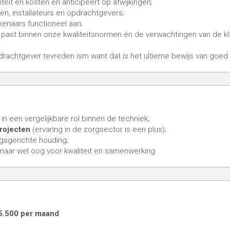
liteit en kosten en anticipeert op afwijkingen;
cten, installateurs en opdrachtgevers;
ekenaars functioneel aan;
aat past binnen onze kwaliteitsnormen én de verwachtingen van de kl
drachtgever tevreden ism want dat is het ultieme bewijs van goed
 in een vergelijkbare rol binnen de techniek;
rojecten
 (ervaring in de zorgsector is een plus);
ngsgerichte houding;
t, maar wel oog voor kwaliteit en samenwerking.
 €5.500 per maand