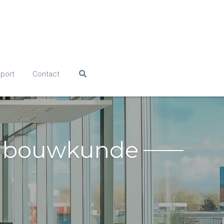
pport
Contact
uigbouwkunde