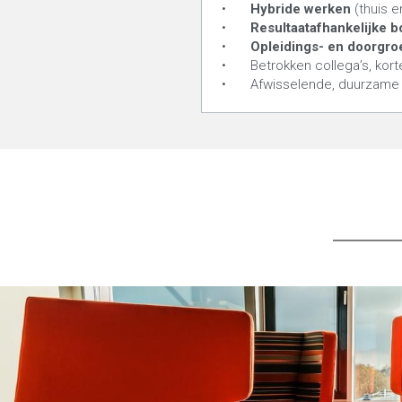
•	
Hybride werken 
(thuis 
•	
Resultaatafhankelijke 
•	
Opleidings- en doorgro
•	Betrokken collega’s, kort
•	Afwisselende, duurzame