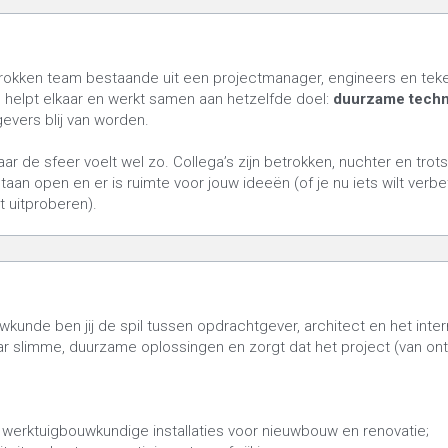
rokken team bestaande uit een projectmanager, engineers en teke
, helpt elkaar en werkt samen aan hetzelfde doel: 
duurzame techni
evers blij van worden.
aar de sfeer voelt wel zo. Collega’s zijn betrokken, nuchter en trot
 staan open en er is ruimte voor jouw ideeën (of je nu iets wilt verb
 uitproberen).
wkunde ben jij de spil tussen opdrachtgever, architect en het inte
ar slimme, duurzame oplossingen en zorgt dat het project (van ont
dt werktuigbouwkundige installaties voor nieuwbouw en renovatie;