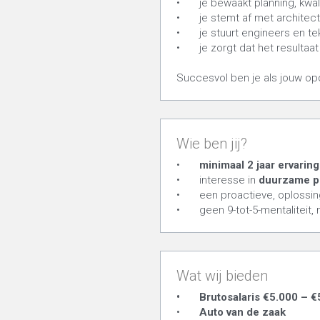
•	je bewaakt planning, kwa
•	je stemt af met archite
•	je stuurt engineers en t
•	je zorgt dat het result
Succesvol ben je als jouw op
Wie ben jij?
•	
minimaal 2 jaar
ervaring
•	interesse in 
duurzame p
•	een proactieve, oplossi
•	geen 9-tot-5-mentalitei
Wat wij bieden
•	Brutosalaris €5.000 –
•	
Auto van de zaak