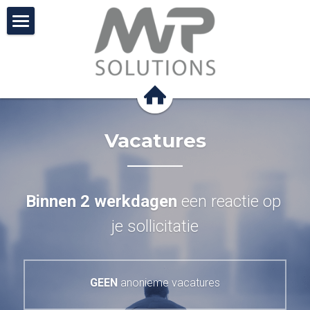
Vacatures
Video (51 sec.)
CV Uploaden
Vacatures
CV Tips & voorbeelden
Profielrapport
Binnen 2 werkdagen 
een reactie op 
Contact
je sollicitatie
Zoeken
GEEN
 anonieme vacatures