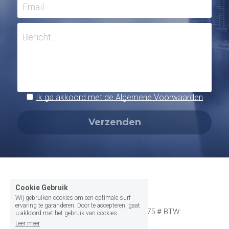
Email
Bericht..
Verzenden
Cookie Gebruik
Wij gebruiken cookies om een optimale surf
ervaring te garanderen. Door te accepteren, gaat
MVP Solutions # KVK: 61374075 # BTW: 
u akkoord met het gebruik van cookies.
NL180554256B01
Leer meer